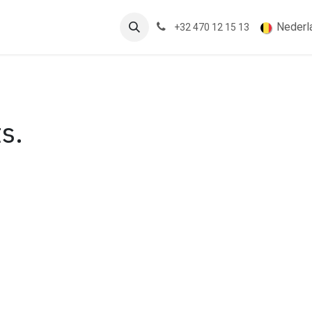
en
Nieuws
Trouwens
Nederl
+32 470 12 15 13
s.