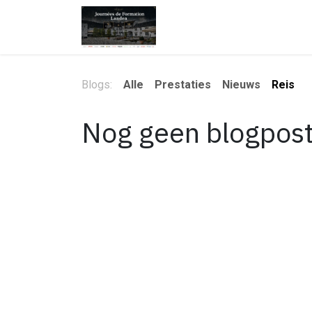
Overslaan naar inhoud
Startpagina
Onze product
Blogs:
Alle
Prestaties
Nieuws
Reis
Nog geen blogpost